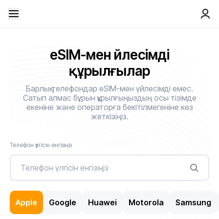
eSIM-мен үйлесімді
құрылғылар
Барлық телефондар eSIM-мен үйлесімді емес.
Сатып алмас бұрын құрылғыңыздың осы тізімде
екеніне және операторға бекітілмегеніне көз
жеткізіңіз.
Телефон үлгісін енгізіңіз
Apple
Google
Huawei
Motorola
Samsung