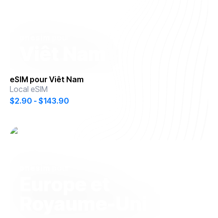
onesim
pour
Viêt Nam
eSIM pour
Viêt Nam
Local eSIM
$2.90 - $143.90
onesim
pour
Europe et
Royaume-Uni