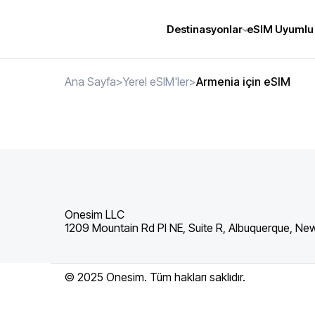
Destinasyonlar
eSIM Uyumlu 
Ana Sayfa
>
Yerel eSIM'ler
>
Armenia için eSIM
Onesim LLC
1209 Mountain Rd Pl NE, Suite R, Albuquerque, Ne
© 2025 Onesim. Tüm hakları saklıdır.