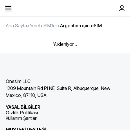
Ana Sayfa
>
Yerel eSIM'ler
>
Argentina için eSIM
Yükleniyor...
Onesim LLC
1209 Mountain Rd Pl NE, Suite R, Albuquerque, New
Mexico, 87110, USA
YASAL BİLGİLER
Gizlilik Politikası
Kullanım Şartları
MÜŞTERİ DESTEĞİ