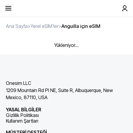
Ana Sayfa
>
Yerel eSIM'ler
>
Anguilla için eSIM
Yükleniyor...
Onesim LLC
1209 Mountain Rd Pl NE, Suite R, Albuquerque, New
Mexico, 87110, USA
YASAL BİLGİLER
Gizlilik Politikası
Kullanım Şartları
MÜŞTERİ DESTEĞİ