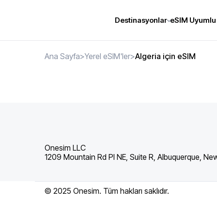
Destinasyonlar
eSIM Uyumlu 
Ana Sayfa
>
Yerel eSIM'ler
>
Algeria için eSIM
Onesim LLC
1209 Mountain Rd Pl NE, Suite R, Albuquerque, Ne
© 2025 Onesim. Tüm hakları saklıdır.