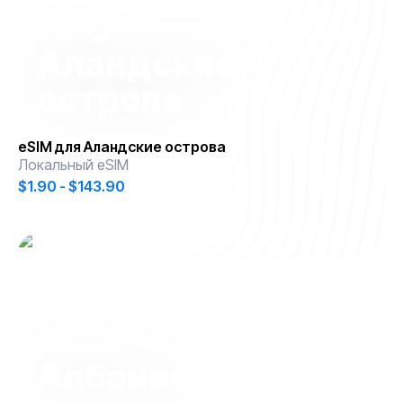
onesim
для
Аландские
острова
eSIM для
Аландские острова
Локальный eSIM
$1.90 - $143.90
onesim
для
Албания