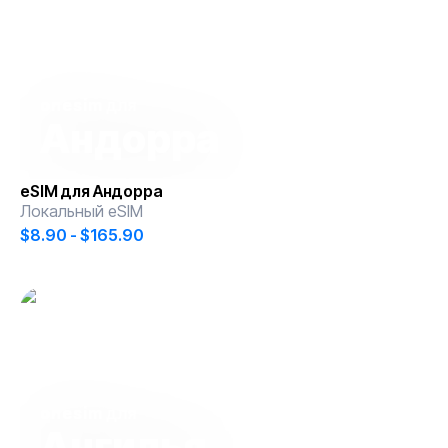
onesim
для
Андорра
eSIM для
Андорра
Локальный eSIM
$8.90 - $165.90
onesim
для
Ангилья