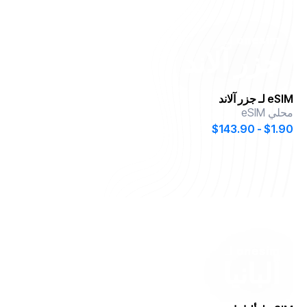
onesim
لـ
جزر آلاند
eSIM لـ
جزر آلاند
محلي eSIM
$1.90 - $143.90
onesim
لـ
ألبانيا